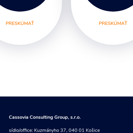
PRESKÚMAŤ
PRESKÚMAŤ
afický Dizajn
Unikátne webstránk
go a Branding
remná identita a Dizajn
nuál
etelná reklama a
klamné tabule
to a Video
táky a Propagačné
teriály
Cassovia Consulting Group, s.r.o.
sídlo/office: Kuzmányho 37, 040 01 Košice