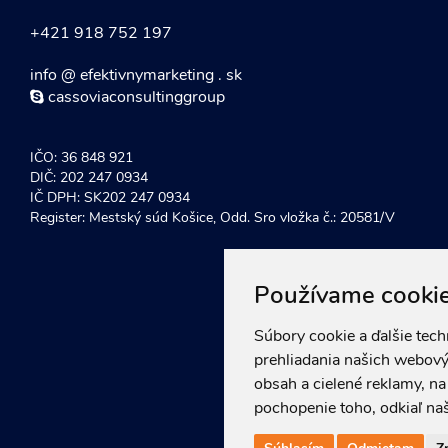
+421 918 752 197
info @ efektivnymarketing . sk
cassoviaconsultinggroup
IČO: 36 848 921
DIČ: 202 247 0934
IČ DPH: SK202 247 0934
Register: Mestský súd Košice, Odd. Sro vložka č.: 20581/V
Používame cooki
Súbory cookie a ďalšie tec
prehliadania našich webový
obsah a cielené reklamy, n
pochopenie toho, odkiaľ naš