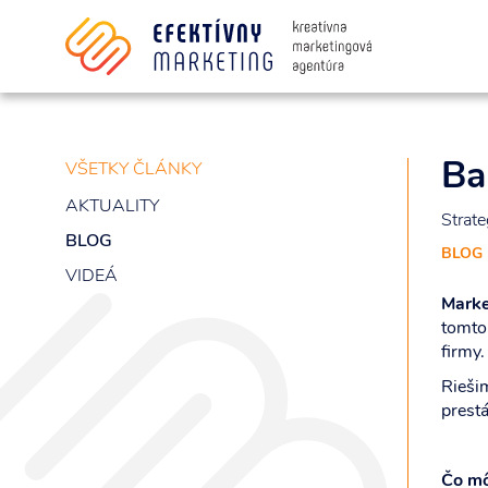
Súhlasím so spracovaním osobných i
Ba
VŠETKY ČLÁNKY
AKTUALITY
Strate
BLOG
BLOG
VIDEÁ
Marke
tomto
firmy.
Riešim
prest
Čo mô