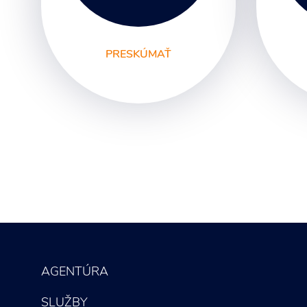
PRESKÚMAŤ
Digitálny marketing
Gr
Marketingové
Lo
poradenstvo
Fi
Marketingová
ma
komunikácia
Sv
Marketingové analýzy
Re
Marketingové stratégie
Fo
Marketingový prieskum
Le
ma
AGENTÚRA
SLUŽBY