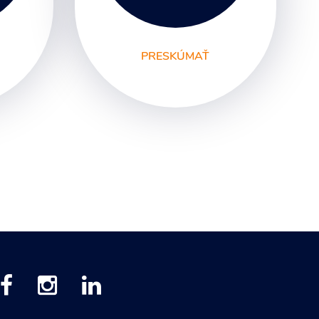
PRESKÚMAŤ
y
SEO
PPC kampane
Správa sociálnych sietí
E-mail marketing
Content Marketing