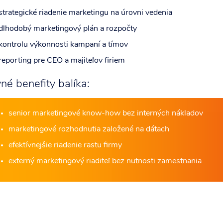
strategické riadenie marketingu na úrovni vedenia
dlhodobý marketingový plán a rozpočty
kontrolu výkonnosti kampaní a tímov
reporting pre CEO a majiteľov firiem
né benefity balíka:
senior marketingové know-how bez interných nákladov
marketingové rozhodnutia založené na dátach
efektívnejšie riadenie rastu firmy
externý marketingový riaditeľ bez nutnosti zamestnania