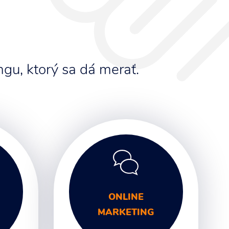
gu, ktorý sa dá merať.
ONLINE
MARKETING