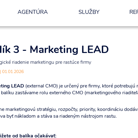
AGENTÚRA
SLUŽBY
RE
nformácií.
ODOSLAŤ
lík 3 - Marketing LEAD
gické riadenie marketingu pre rastúce firmy
| 01.01.2026
ting LEAD
(external CMO) je určený pre firmy, ktoré potrebujú m
 balíku zastávame rolu externého CMO (marketingového riadite
e marketingovú stratégiu, rozpočty, priority, koordináciu dod
áva byť nákladom a stáva sa riadeným nástrojom rastu.
žete od balíka očakávať: