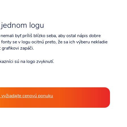
v jednom logu
emali byť príliš blízko seba, aby ostal nápis dobre
fonty se v logu ocitnú preto, že sa ich výberu nekladie
 grafikovi zapáči.
kazníci sú na logo zvyknutí.
o vyžiadajte cenovú ponuku