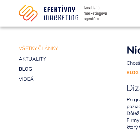
Súhlasím so spracovaním osobných i
Ni
VŠETKY ČLÁNKY
AKTUALITY
Chceš 
BLOG
BLOG
VIDEÁ
Diz
Pri gr
požia
Dôleži
Firmy 
ktorý 