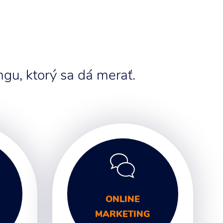
gu, ktorý sa dá merať.
ONLINE
MARKETING