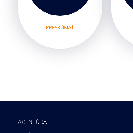
PRESKÚMAŤ
Digitálny marketing
Gr
Marketingové
Lo
poradenstvo
Fi
Marketingová
ma
komunikácia
Sv
Marketingové analýzy
Re
Marketingové stratégie
Fo
Marketingový prieskum
Le
ma
AGENTÚRA