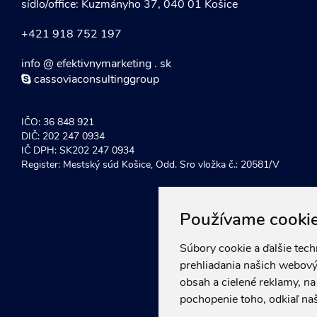
sídlo/office: Kuzmányho 37, 040 01 Košice
+421 918 752 197
info @ efektivnymarketing . sk
cassoviaconsultinggroup
IČO: 36 848 921
DIČ: 202 247 0934
IČ DPH: SK202 247 0934
Register: Mestský súd Košice, Odd. Sro vložka č.: 20581/V
Používame cooki
Súbory cookie a ďalšie tec
prehliadania našich webový
obsah a cielené reklamy, n
pochopenie toho, odkiaľ naš