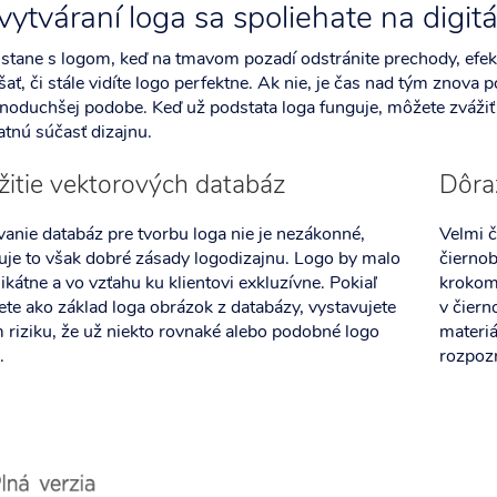
 vytváraní loga sa spoliehate na digitá
stane s logom, keď na tmavom pozadí odstránite prechody, efekt
ať, či stále vidíte logo perfektne. Ak nie, je čas nad tým znova
noduchšej podobe. Keď už podstata loga funguje, môžete zvážiť 
tnú súčasť dizajnu.
itie vektorových databáz
Dôra
anie databáz pre tvorbu loga nie je nezákonné,
Velmi č
uje to však dobré zásady logodizajnu. Logo by malo
čiernob
ikátne a vo vzťahu ku klientovi exkluzívne. Pokiaľ
krokom.
ete ako základ loga obrázok z databázy, vystavujete
v čiern
 riziku, že už niekto rovnaké alebo podobné logo
materiá
.
rozpoz