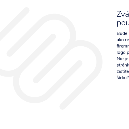
Zvá
pou
Bude k
ako r
firem
logo p
Nie je
stránk
zistít
šírku?