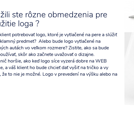
žili ste rôzne obmedzenia pre
žitie loga ?
lient potrebovať logo, ktoré je vytlačené na pere a slúžiť
eklamný predmet? Alebo bude logo vytlačené na
ných autách vo veľkom rozmere? Zistite, ako sa bude
oužívať, skôr ako začnete uvažovať o dizajne.
 nič horšie, ako keď logo síce vyzerá dobre na WEB
e, a váš klient ho bude chcieť dať vyšiť na tričko a vy
e, že to nie je možné. Logo v prevedení na výšku alebo na