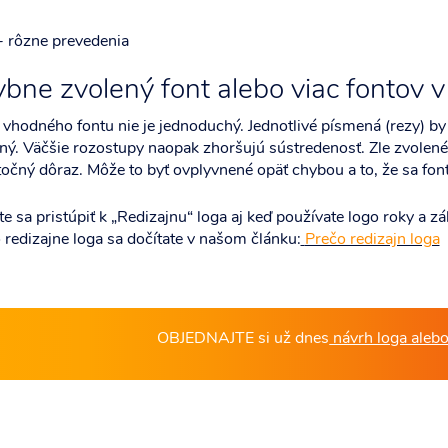
- rôzne prevedenia
bne zvolený font alebo viac fontov 
vhodného fontu nie je jednoduchý. Jednotlivé písmená (rezy) by n
ľný. Väčšie rozostupy naopak zhoršujú sústredenosť. Zle zvolené 
očný dôraz. Môže to byť ovplyvnené opäť chybou a to, že sa font
e sa pristúpiť k „Redizajnu“ loga aj keď používate logo roky a zá
 redizajne loga sa dočítate v našom článku:
Prečo redizajn loga
OBJEDNAJTE si už dnes
návrh loga aleb