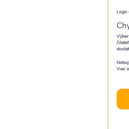
Logo 
Chy
Výber 
čitate
dostat
Nebojt
Viac o