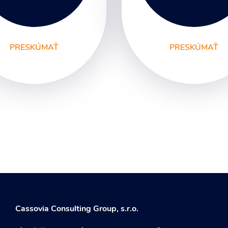
PRESKÚMAŤ
PRESKÚMAŤ
afický Dizajn
Unikátne webstránk
go a Branding
remná identita a Dizajn
nuál
etelná reklama a
klamné tabule
to a Video
táky a Propagačné
teriály
Cassovia Consulting Group, s.r.o.