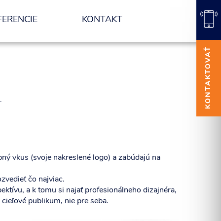
FERENCIE
KONTAKT
KONTAKTOVAŤ
.
obný vkus (svoje nakreslené logo) a zabúdajú na
zvedieť čo najviac.
pektívu, a k tomu si najať profesionálneho dizajnéra,
 cieľové publikum, nie pre seba.