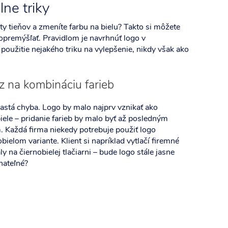
lne triky
y tieňov a zmeníte farbu na bielu? Takto si môžete
 popremýšľať. Pravidlom je navrhnúť logo v
použitie nejakého triku na vylepšenie, nikdy však ako
z na kombináciu farieb
astá chyba. Logo by malo najprv vznikať ako
iele – pridanie farieb by malo byť až posledným
 Každá firma niekedy potrebuje použiť logo
obielom variante. Klient si napríklad vytlačí firemné
ly na čiernobielej tlačiarni – bude logo stále jasne
nateľné?