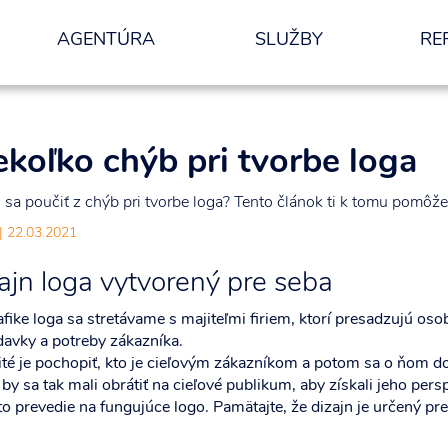
AGENTÚRA
SLUŽBY
RE
nformácií.
ODOSLAŤ
ekoľko chýb pri tvorbe loga
sa poučiť z chýb pri tvorbe loga? Tento článok ti k tomu pomôže
| 22.03.2021
ajn loga vytvorený pre seba
afike loga sa stretávame s majiteľmi firiem, ktorí presadzujú os
davky a potreby zákazníka.
té je pochopiť, kto je cieľovým zákazníkom a potom sa o ňom do
by sa tak mali obrátiť na cieľové publikum, aby získali jeho pers
to prevedie na fungujúce logo. Pamätajte, že dizajn je určený pre