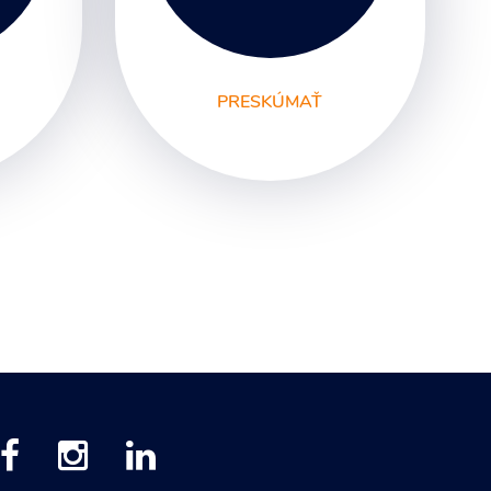
PRESKÚMAŤ
y
SEO
PPC kampane
Správa sociálnych sietí
E-mail marketing
Content Marketing