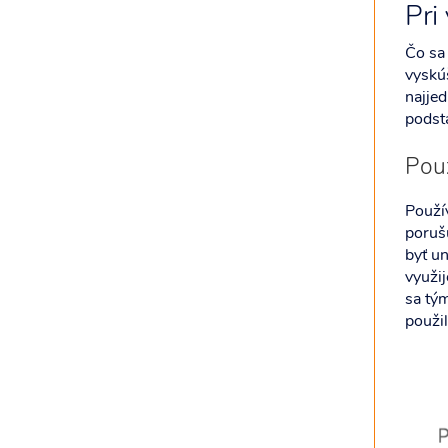
Pri
Čo sa 
vyskúš
najjed
podsta
Použ
Použív
poruš
byť un
využij
sa tým
použil