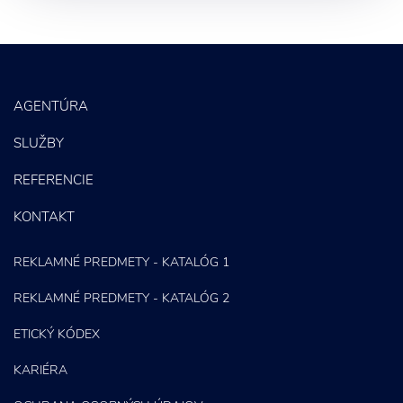
SEO
PPC kampane
Správa sociálnych sietí
AGENTÚRA
E-mail marketing
SLUŽBY
Content Marketing
REFERENCIE
KONTAKT
REKLAMNÉ PREDMETY - KATALÓG 1
REKLAMNÉ PREDMETY - KATALÓG 2
ETICKÝ KÓDEX
KARIÉRA