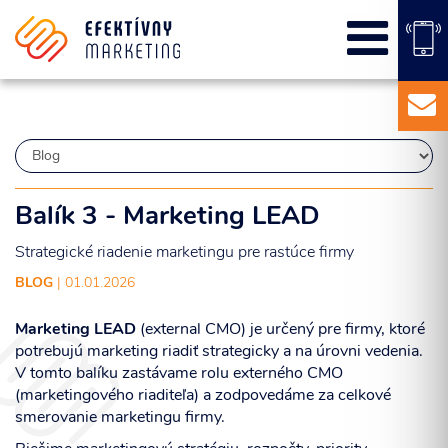
SEO
PPC kampane
Správa sociálnych sietí
E-mail marketing
Content Marketing
Balíky služieb
Balík 3 - Marketing LEAD
Marketingový základ
Strategické riadenie marketingu pre rastúce firmy
Externý marketingový manažér pre vašu firmu
BLOG
| 01.01.2026
Marketing LEAD
(external CMO) je určený pre firmy, ktoré
potrebujú marketing riadiť strategicky a na úrovni vedenia.
V tomto balíku zastávame rolu externého CMO
(marketingového riaditeľa) a zodpovedáme za celkové
smerovanie marketingu firmy.