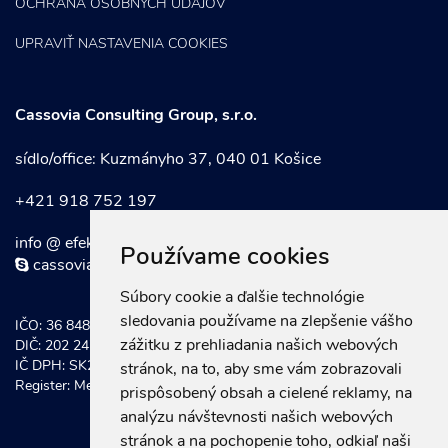
OCHRANA OSOBNÝCH ÚDAJOV
UPRAVIŤ NASTAVENIA COOKIES
Cassovia Consulting Group, s.r.o.
sídlo/office: Kuzmányho 37, 040 01 Košice
+421 918 752 197
info @ efektivnymarketing . sk
Používame cookies
cassoviaconsultinggroup
Súbory cookie a ďalšie technológie
sledovania používame na zlepšenie vášho
IČO: 36 848 921
zážitku z prehliadania našich webových
DIČ: 202 247 0934
IČ DPH: SK202 247 0934
stránok, na to, aby sme vám zobrazovali
Register: Mestský súd Košice, Odd. Sro vložka č.: 20581/V
prispôsobený obsah a cielené reklamy, na
analýzu návštevnosti našich webových
stránok a na pochopenie toho, odkiaľ naši