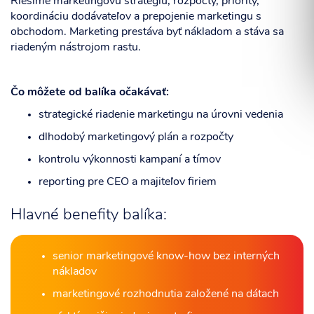
Riešime marketingovú stratégiu, rozpočty, priority,
koordináciu dodávateľov a prepojenie marketingu s
obchodom. Marketing prestáva byť nákladom a stáva sa
riadeným nástrojom rastu.
Súhlasím so spracovaním osobných informácií.
Čo môžete od balíka očakávať:
strategické riadenie marketingu na úrovni vedenia
ODOSLAŤ
dlhodobý marketingový plán a rozpočty
kontrolu výkonnosti kampaní a tímov
reporting pre CEO a majiteľov firiem
Hlavné benefity balíka:
senior marketingové know-how bez interných
nákladov
marketingové rozhodnutia založené na dátach