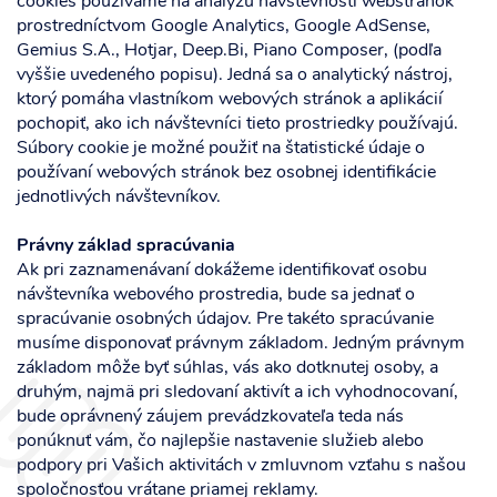
cookies používame na analýzu návštevnosti webstránok
prostredníctvom Google Analytics, Google AdSense,
Gemius S.A., Hotjar, Deep.Bi, Piano Composer, (podľa
vyššie uvedeného popisu). Jedná sa o analytický nástroj,
ktorý pomáha vlastníkom webových stránok a aplikácií
pochopiť, ako ich návštevníci tieto prostriedky používajú.
Súbory cookie je možné použiť na štatistické údaje o
používaní webových stránok bez osobnej identifikácie
jednotlivých návštevníkov.
Právny základ spracúvania
Ak pri zaznamenávaní dokážeme identifikovať osobu
návštevníka webového prostredia, bude sa jednať o
spracúvanie osobných údajov. Pre takéto spracúvanie
musíme disponovať právnym základom. Jedným právnym
základom môže byť súhlas, vás ako dotknutej osoby, a
druhým, najmä pri sledovaní aktivít a ich vyhodnocovaní,
bude oprávnený záujem prevádzkovateľa teda nás
ponúknuť vám, čo najlepšie nastavenie služieb alebo
podpory pri Vašich aktivitách v zmluvnom vzťahu s našou
spoločnosťou vrátane priamej reklamy.