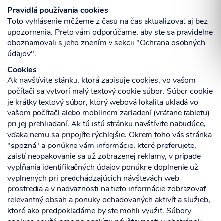
Pravidlá používania cookies
Toto vyhlásenie môžeme z času na čas aktualizovať aj bez
upozornenia. Preto vám odporúčame, aby ste sa pravidelne
oboznamovali s jeho znením v sekcii "Ochrana osobných
Súhlasím so spracovaním osobných informácií.
údajov".
Cookies
Ak navštívite stánku, ktorá zapisuje cookies, vo vašom
ODOSLAŤ
počítači sa vytvorí malý textový cookie súbor. Súbor cookie
je krátky textový súbor, ktorý webová lokalita ukladá vo
vašom počítači alebo mobilnom zariadení (vrátane tabletu)
pri jej prehliadaní. Ak tú istú stránku navštívite nabudúce,
vďaka nemu sa pripojíte rýchlejšie. Okrem toho vás stránka
"spozná" a ponúkne vám informácie, ktoré preferujete,
zaistí neopakovanie sa už zobrazenej reklamy, v prípade
vypĺňania identifikačných údajov ponúkne doplnenie už
vyplnených pri predchádzajúcich návštevách web
prostredia a v nadväznosti na tieto informácie zobrazovať
relevantný obsah a ponuky odhadovaných aktivít a služieb,
ktoré ako predpokladáme by ste mohli využiť. Súbory