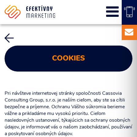
SEO
PPC kampane
Správa sociálnych sietí
E-mail marketing
Content Marketing
COOKIES
Balíky služieb
Marketingový základ
Externý marketingový manažér pre vašu firmu
Pri návšteve internetovej stránky spoločnosti Cassovia
Consulting Group, s.r.o. je naším cieľom, aby ste sa cítili
bezpečne a príjemne. Ochranu Vášho súkromia berieme
vážne a prikladáme mu vysokú prioritu. Cieľom
nasledovných ustanovení, týkajúcich sa ochrany osobných
údajov, je informovať vás o našom zaobchádzaní, používaní
a poskytovaní osobných údajov.