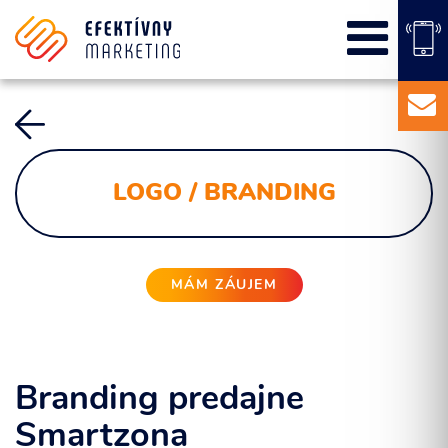
SEO
PPC kampane
Správa sociálnych sietí
E-mail marketing
Content Marketing
LOGO / BRANDING
Balíky služieb
Marketingový základ
Externý marketingový manažér pre vašu firmu
MÁM ZÁUJEM
Branding predajne
Smartzona