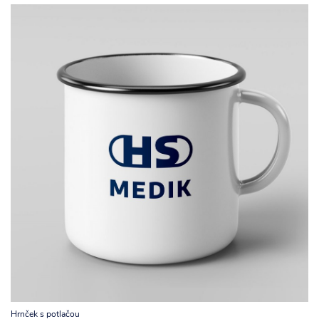
Hrnček s potlačou