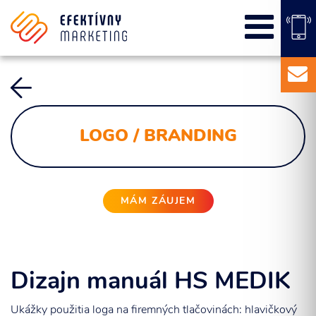
SEO
PPC kampane
Správa sociálnych sietí
E-mail marketing
Content Marketing
LOGO / BRANDING
Balíky služieb
Marketingový základ
Externý marketingový manažér pre vašu firmu
MÁM ZÁUJEM
Dizajn manuál HS MEDIK
Ukážky použitia loga na firemných tlačovinách: hlavičkový