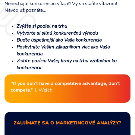
Nenechajte konkurenciu víťaziť! Vy sa staňte víťazom!
Návod už poznáte...
Zvýšte si podiel na trhu
Vytvorte si silnú konkurenčnú výhodu
Budte úspešnejší ako Vaša konkurencia
Poskytnite Vašim zákazníkom viac ako Vaša
konkurencia
Zistite pozíciu Vašej firmy na trhu vzhľadom ku
konkurencii
‘’If you don’t have a competitive advantage, don’t
compete.’’
J. Welch
ZAUJÍMATE SA O MARKETINGOVÉ ANALÝZY?