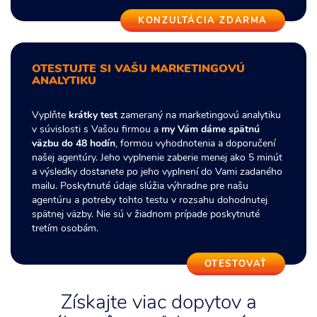
KONZULTÁCIA ZDARMA
OTESTUJTE SI VAŠU MARKETINGOVÚ
ANALYTIKU
Vyplňte
krátky test
zameraný na marketingovú analytiku
v súvislosti s Vašou firmou a
my Vám dáme spätnú
väzbu do 48 hodín
, formou vyhodnotenia a doporučení
našej agentúry. Jeho vyplnenie zaberie menej ako 5 minút
a výsledky dostanete po jeho vyplnení do Vami zadaného
mailu. Poskytnuté údaje slúžia výhradne pre našu
agentúru a potreby tohto testu v rozsahu dohodnutej
spätnej väzby. Nie sú v žiadnom prípade poskytnuté
tretím osobám.
OTESTOVAŤ
Získajte viac dopytov a