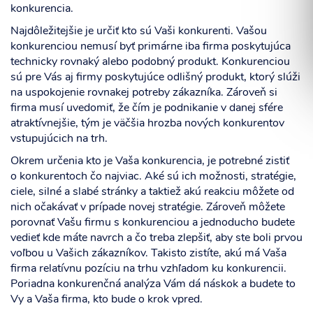
konkurencia.
Najdôležitejšie je určiť kto sú Vaši konkurenti. Vašou
konkurenciou nemusí byť primárne iba firma poskytujúca
technicky rovnaký alebo podobný produkt. Konkurenciou
Súhlasím so spracovaním osobných informácií.
sú pre Vás aj firmy poskytujúce odlišný produkt, ktorý slúži
na uspokojenie rovnakej potreby zákazníka. Zároveň si
firma musí uvedomiť, že čím je podnikanie v danej sfére
ODOSLAŤ
atraktívnejšie, tým je väčšia hrozba nových konkurentov
vstupujúcich na trh.
Okrem určenia kto je Vaša konkurencia, je potrebné zistiť
o konkurentoch čo najviac. Aké sú ich možnosti, stratégie,
ciele, silné a slabé stránky a taktiež akú reakciu môžete od
nich očakávať v prípade novej stratégie. Zároveň môžete
porovnať Vašu firmu s konkurenciou a jednoducho budete
vedieť kde máte navrch a čo treba zlepšiť, aby ste boli prvou
voľbou u Vašich zákazníkov. Takisto zistíte, akú má Vaša
firma relatívnu pozíciu na trhu vzhľadom ku konkurencii.
Poriadna konkurenčná analýza Vám dá náskok a budete to
Vy a Vaša firma, kto bude o krok vpred.