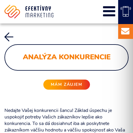
SEO
PPC kampane
Správa sociálnych sietí
E-mail marketing
Content Marketing
ANALÝZA KONKURENCIE
Balíky služieb
Marketingový základ
Externý marketingový manažér pre vašu firmu
MÁM ZÁUJEM
Nedajte Vašej konkurencii šancu! Základ úspechu je
uspokojiť potreby Vašich zákazníkov lepšie ako
konkurencia. To sa dá dosiahnuť iba ak poskytnete
zákazníkom väčšiu hodnotu a väčšiu spokojnosť ako Vaša