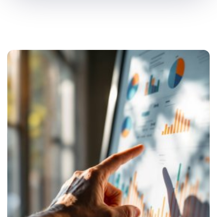
SEO
PPC kampane
Správa sociálnych sietí
E-mail marketing
Content Marketing