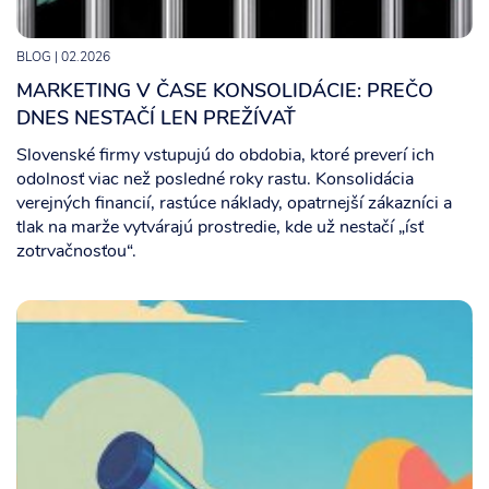
BLOG
| 02.2026
MARKETING V ČASE KONSOLIDÁCIE: PREČO
DNES NESTAČÍ LEN PREŽÍVAŤ
Slovenské firmy vstupujú do obdobia, ktoré preverí ich
odolnosť viac než posledné roky rastu. Konsolidácia
verejných financií, rastúce náklady, opatrnejší zákazníci a
tlak na marže vytvárajú prostredie, kde už nestačí „ísť
zotrvačnosťou“.