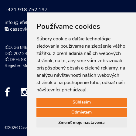
+421 918 752 197
info @ efektivnymarketing . sk
Používame cookies
cassoviaconsultinggroup
Súbory cookie a ďalšie technológie
sledovania používame na zlepšenie vášho
IČO: 36 848 921
zážitku z prehliadania našich webových
DIČ: 202 247 0934
IČ DPH: SK202 247 0934
stránok, na to, aby sme vám zobrazovali
Register: Mestský súd Košice, Odd. Sro vložka č.: 20581/V
prispôsobený obsah a cielené reklamy, na
analýzu návštevnosti našich webových
stránok a na pochopenie toho, odkiaľ naši
návštevníci prichádzajú.
Súhlasím
Odmietam
Zmeniť moje nastavenia
©2026 Cassovia Consulting Group, s.r.o.