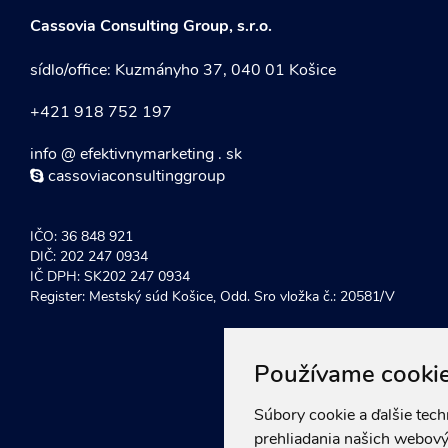
Cassovia Consulting Group, s.r.o.
sídlo/office: Kuzmányho 37, 040 01 Košice
+421 918 752 197
info @ efektivnymarketing . sk
cassoviaconsultinggroup
IČO: 36 848 921
DIČ: 202 247 0934
IČ DPH: SK202 247 0934
Register: Mestský súd Košice, Odd. Sro vložka č.: 20581/V
Používame cooki
Súbory cookie a ďalšie tec
prehliadania našich webový