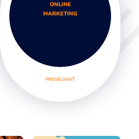
ONLINE
MARKETING
PRESKÚMAŤ
SEO
PPC kampane
Správa sociálnych sietí
E-mail marketing