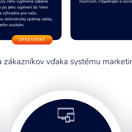
ry. Jeho vyplnenie zaberie
možnosti. Objednajte si konz
e po jeho vyplnení do Vami
ia výhradne pre našu
hu dohodnutej spätnej väzby.
retím osobám.
OTESTOVAŤ
 a zákazníkov vďaka systému marketin