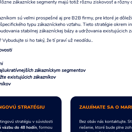
 Rôzne zákaznícke segmenty majú totiž rôznu ziskovosť a rôzny d
níkom sú veľmi prospešné aj pre B2B firmy, pre ktoré je dôležité
pecifického typu zákazníckeho vzťahu. Tieto stratégie okrem 
udovania stabilnej zákazníckej bázy a udržovania existujúcich z
ybudujte si ho taký, že tí praví už neodídu..
kovosti
mi
najlukratívnejších zákazníckym segmentov
žte existujúcich zákazníkov
níkov
INGOVÚ STRATÉGIU
ZAUJÍMATE SA O MA
ngovú stratégiu v súvislosti
Bez obáv nás kontaktujte. S
 väzbu do 48 hodín
, formou
riešenie, ktoré bude plne zo