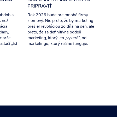
PRIPRAVIŤ
obdobia,
Rok 2026 bude pre mnohé firmy
c než
zlomový. Nie preto, že by marketing
ácia
prešiel revolúciou zo dňa na deň, ale
klady,
preto, že sa definitívne oddelí
 marže
marketing, ktorý len „vyzerá“, od
stačí „ísť
marketingu, ktorý reálne funguje.