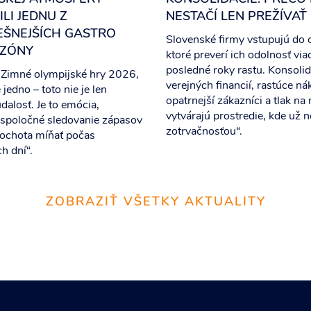
LI JEDNU Z
NESTAČÍ LEN PREŽÍVAŤ
EŠNEJŠÍCH GASTRO
Slovenské firmy vstupujú do 
EZÓNY
ktoré preverí ich odolnosť via
posledné roky rastu. Konsolid
 Zimné olympijské hry 2026,
verejných financií, rastúce ná
jedno – toto nie je len
opatrnejší zákazníci a tlak na
dalosť. Je to emócia,
vytvárajú prostredie, kde už ne
 spoločné sledovanie zápasov
zotrvačnosťou“.
 ochota míňať počas
h dní“.
ZOBRAZIŤ VŠETKY AKTUALITY