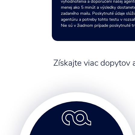
vyhodnotenia a doporučení našej agentú
menej ako 5 minút a výsledky dostanet
zadaného mailu. Poskytnuté údaje slúž
agentúru a potreby tohto testu v rozsa
Nie sú v žiadnom prípade poskytnuté t
Získajte viac dopytov