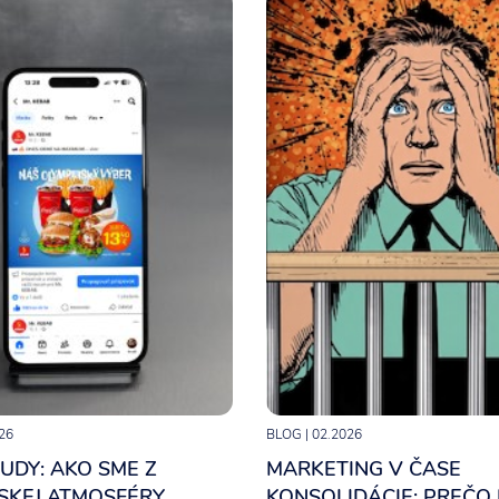
26
BLOG
| 02.2026
UDY: AKO SME Z
MARKETING V ČASE
SKEJ ATMOSFÉRY
KONSOLIDÁCIE: PREČO