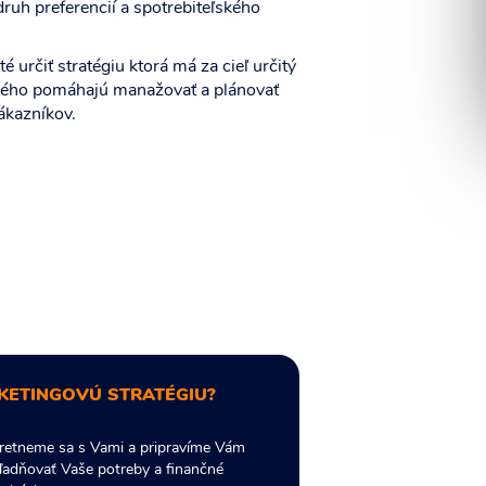
ruh preferencií a spotrebiteľského
 určiť stratégiu ktorá má za cieľ určitý
iného pomáhajú manažovať a plánovať
ákazníkov.
RKETINGOVÚ STRATÉGIU?
tretneme sa s Vami a pripravíme Vám
hľadňovať Vaše potreby a finančné