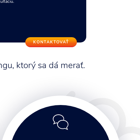
ultáciu.
KONTAKTOVAŤ
gu, ktorý sa dá merať.