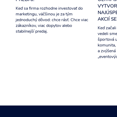
VYTVORI
Keď sa firma rozhodne investovať do
NAJÚSP
marketingu, väčšinou je za tým
AKCIÍ S
jednoduchý dôvod: chce rásť. Chce viac
zákazníkov, viac dopytov alebo
Keď začali
stabilnejší predaj.
vedeli sme 
športová u
komunita,
a zvýšená
„eventovýc