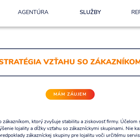
AGENTÚRA
SLUŽBY
RE
nformácií.
ODOSLAŤ
STRATÉGIA VZŤAHU SO ZÁKAZNÍKO
MÁM ZÁUJEM
o zákazníkom, ktorý zvyšuje stabilitu a ziskovosť firmy. Účelom 
ýšenie lojality a dĺžky vzťahu so zákazníckymi skupinami. Nie k
edpoklady zákazníckej skupiny pre lojalitu voči určitému servi