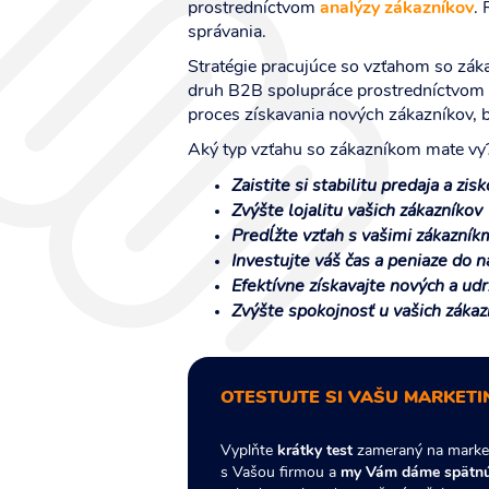
prostredníctvom
analýzy zákazníkov
.
správania.
Stratégie pracujúce so vzťahom so zákaz
druh B2B spolupráce prostredníctvom š
proces získavania nových zákazníkov, b
Aký typ vzťahu so zákazníkom mate vy? V
Zaistite si stabilitu predaja a zis
Zvýšte lojalitu vašich zákazníkov
Predĺžte vzťah s vašimi zákazník
Investujte váš čas a peniaze do 
Efektívne získavajte nových a udr
Zvýšte spokojnosť u vašich zákaz
OTESTUJTE SI VAŠU MARKET
Vyplňte
krátky test
zameraný na marketi
s Vašou firmou a
my Vám dáme spätnú