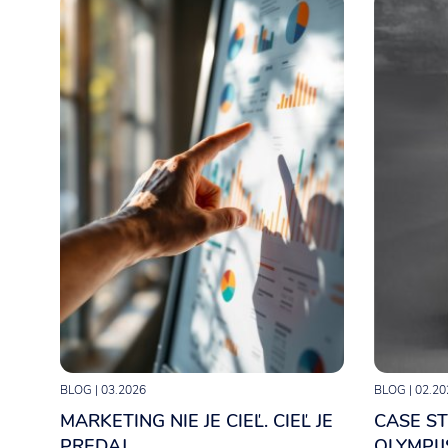
Foto a Video
Letáky a Propagačné materiály
BLOG
| 03.2026
BLOG
| 02.20
MARKETING NIE JE CIEĽ. CIEĽ JE
CASE ST
PREDAJ.
OLYMPIJ