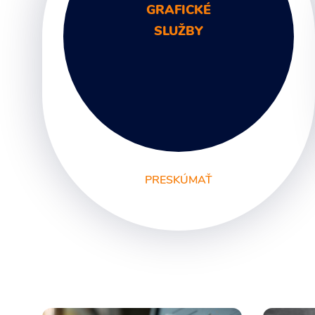
GRAFICKÉ
SLUŽBY
PRESKÚMAŤ
Grafický Dizajn
Logo a Branding
Firemná identita a Dizajn manuál
Svetelná reklama a Reklamné tabule