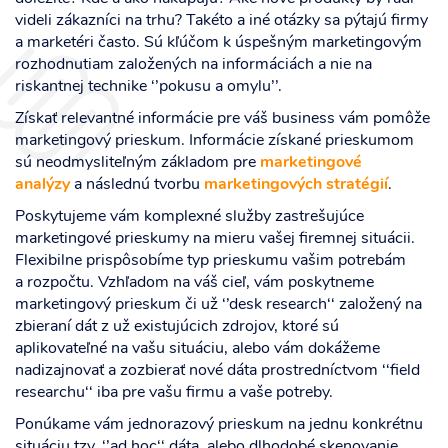
videli zákazníci na trhu? Takéto a iné otázky sa pýtajú firmy
a marketéri často. Sú kľúčom k úspešným marketingovým
rozhodnutiam založených na informáciách a nie na
riskantnej technike ‘’pokusu a omylu’’.
Získať relevantné informácie pre váš business vám pomôže
marketingový prieskum. Informácie získané prieskumom
sú neodmysliteľným základom pre
marketingové
analýzy
a následnú tvorbu
marketingových stratégií
.
Poskytujeme vám komplexné služby zastrešujúce
marketingové prieskumy na mieru vašej firemnej situácii.
Flexibilne prispôsobíme typ prieskumu vašim potrebám
a rozpočtu. Vzhľadom na váš cieľ, vám poskytneme
marketingový prieskum či už ‘’desk research‘‘ založený na
zbieraní dát z už existujúcich zdrojov, ktoré sú
aplikovateľné na vašu situáciu, alebo vám dokážeme
nadizajnovať a zozbierať nové dáta prostredníctvom ‘‘field
researchu‘‘ iba pre vašu firmu a vaše potreby.
Ponúkame vám jednorazový prieskum na jednu konkrétnu
situáciu tzv. ‘’ad hoc‘‘ dáta, alebo dlhodobé skenovanie