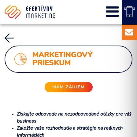
SEO
PPC kampane
Správa sociálnych sietí
E-mail marketing
Content Marketing
MARKETINGOVÝ
Balíky služieb
PRIESKUM
Marketingový základ
Externý marketingový manažér pre vašu firmu
MÁM ZÁUJEM
Získajte odpovede na nezodpovedané otázky pre váš
business
Založte vaše rozhodnutia a stratégie na reálnych
informáciách