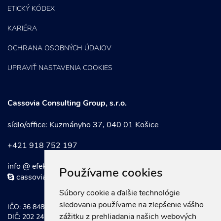
ETICKÝ KÓDEX
KARIÉRA
OCHRANA OSOBNÝCH ÚDAJOV
UPRAVIŤ NASTAVENIA COOKIES
Cassovia Consulting Group, s.r.o.
sídlo/office: Kuzmányho 37, 040 01 Košice
+421 918 752 197
info @ efektivnymarketing . sk
Používame cookies
cassoviaconsultinggroup
Súbory cookie a ďalšie technológie
sledovania používame na zlepšenie vášho
IČO: 36 848 921
zážitku z prehliadania našich webových
DIČ: 202 247 0934