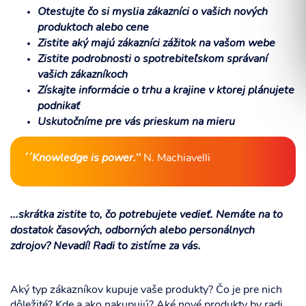
Otestujte čo si myslia zákazníci o vašich nových
produktoch alebo cene
Zistite aký majú zákazníci zážitok na vašom webe
Zistite podrobnosti o spotrebiteľskom správaní
Súhlasím so spracovaním osobných informácií.
vašich zákazníkoch
Získajte informácie o trhu a krajine v ktorej plánujete
podnikať
Uskutočníme pre vás prieskum na mieru
ODOSLAŤ
´´Knowledge is power.’’
N. Machiavelli
...skrátka zistite to, čo potrebujete vedieť. Nemáte na to
dostatok časových, odborných alebo personálnych
zdrojov? Nevadí! Radi to zistíme za vás.
Aký typ zákazníkov kupuje vaše produkty? Čo je pre nich
dôležité? Kde a ako nakupujú? Aké nové produkty by radi