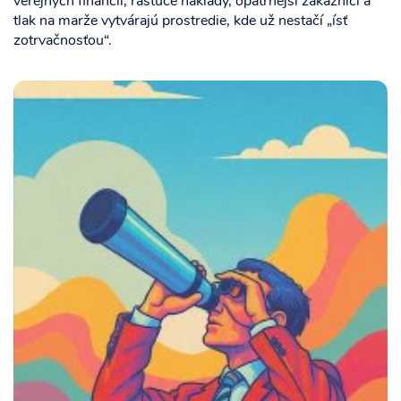
verejných financií, rastúce náklady, opatrnejší zákazníci a
tlak na marže vytvárajú prostredie, kde už nestačí „ísť
zotrvačnosťou“.