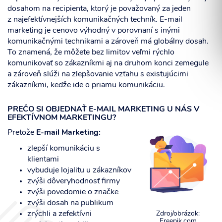
dosahom na recipienta, ktorý je považovaný za jeden
z najefektívnejších komunikačných techník. E-mail
marketing je cenovo výhodný v porovnaní s inými
komunikačnými technikami a zároveň má globálny dosah.
Súhlasím so spracovaním osobných informácií.
To znamená, že môžete bez limitov veľmi rýchlo
komunikovať so zákazníkmi aj na druhom konci zemegule
a zároveň slúži na zlepšovanie vzťahu s existujúcimi
zákazníkmi, keďže ide o priamu komunikáciu.
ODOSLAŤ
PREČO SI OBJEDNAŤ E-MAIL MARKETING U NÁS V
EFEKTÍVNOM MARKETINGU?
Pretože
E-mail Marketing:
zlepší komunikáciu s
klientami
vybuduje lojalitu u zákazníkov
zvýši dôveryhodnosť firmy
zvýši povedomie o značke
zvýši dosah na publikum
zrýchli a zefektívni
Zdroj/obrázok:
Freepik.com