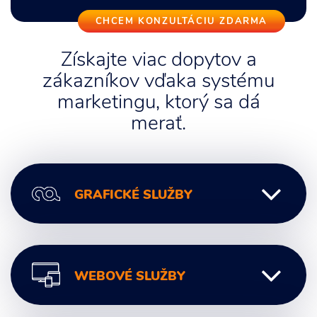
CHCEM KONZULTÁCIU ZDARMA
Získajte viac dopytov a
zákazníkov vďaka systému
marketingu, ktorý sa dá
merať.
GRAFICKÉ SLUŽBY
Grafický Dizajn
WEBOVÉ SLUŽBY
Logo a Branding
Firemná identita a Dizajn manuál