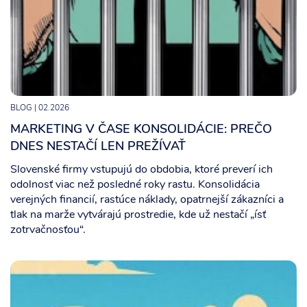
BLOG
| 02.2026
MARKETING V ČASE KONSOLIDÁCIE: PREČO
DNES NESTAČÍ LEN PREŽÍVAŤ
Slovenské firmy vstupujú do obdobia, ktoré preverí ich
odolnosť viac než posledné roky rastu. Konsolidácia
verejných financií, rastúce náklady, opatrnejší zákazníci a
tlak na marže vytvárajú prostredie, kde už nestačí „ísť
zotrvačnosťou“.