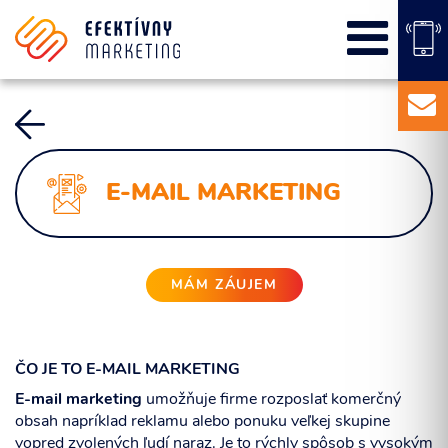
SEO
PPC kampane
Správa sociálnych sietí
E-mail marketing
Content Marketing
E-MAIL MARKETING
Balíky služieb
Marketingový základ
Externý marketingový manažér pre vašu firmu
MÁM ZÁUJEM
ČO JE TO E-MAIL MARKETING
E-mail marketing
umožňuje firme rozposlať komerčný
obsah napríklad reklamu alebo ponuku veľkej skupine
vopred zvolených ľudí naraz. Je to rýchly spôsob s vysokým