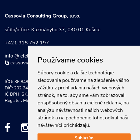
Cassovia Consulting Group, s.r.o.
sídlo/office: Kuzmányho 37, 040 01 Košice
+421 918 752 197
info @ efektivnymarketing . sk
Používame cookies
cassoviaconsultinggroup
Súbory cookie a ďalšie technológie
sledovania používame na zlepšenie vášho
IČO: 36 848 921
zážitku z prehliadania našich webových
DIČ: 202 247 0934
IČ DPH: SK202 247 0934
stránok, na to, aby sme vám zobrazovali
Register: Mestský súd Košice, Odd. Sro vložka č.: 20581/V
prispôsobený obsah a cielené reklamy, na
analýzu návštevnosti našich webových
stránok a na pochopenie toho, odkiaľ naši
návštevníci prichádzajú.
Súhlasím