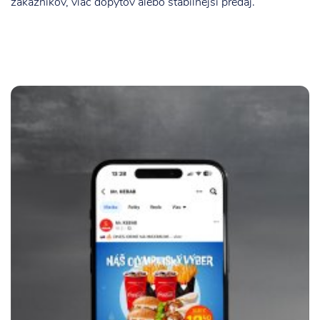
zákazníkov, viac dopytov alebo stabilnejší predaj.