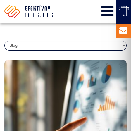
SEO
PPC kampane
Správa sociálnych sietí
E-mail marketing
Content Marketing
Balíky služieb
Marketingový základ
Externý marketingový manažér pre vašu firmu