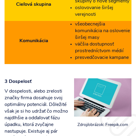
skupiny o nové segmenty
Cieľová skupina
oslovovanie širšej
verejnosti
všeobecnejšia
komunikácia na oslovenie
širšej masy
Komunikácia
väčšia dostupnosť
prostredníctvom médií
presvedčovacie kampane
3 Dospelosť
V dospelosti, alebo zrelosti
značky firma dosahuje svoj
optimálny potenciál. Dôležité
však je si ho udržať čo možno
najdlhšie a odďaľovať fázu
úpadku, ktorá zvyčajne
Zdroj/obrázok: Freepik.com
nastupuje. Existuje aj pár