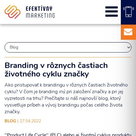
SEO
PPC kampane
Správa sociálnych sietí
E-mail marketing
Content Marketing
Balíky služieb
Branding v rôznych častiach
Marketingový základ
životného cyklu značky
Externý marketingový manažér pre vašu firmu
Ako pristupovať k brandingu v rôznych častiach životného
cyklu? V čom je branding iný pri založení značky a pri jej
vyzretosti na trhu? Prečítajte si náš najnovší blog, ktorý
vysvetľuje príbeh a vývoj brandingu počas celého života
značky.
BLOG
| 27.04.2022
‘‘Product Life Cycle‘‘ (PLC) alebo aj životný cyklus produktu