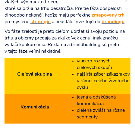
zlatých výnimiek u firiem,
ktoré sa držia na trhu desaťročia. Pre tie fáza dospelosti
dlhodobo nekončí, keďže majú perfektne
zmapovaný trh
,
premyslené
stratégie
a neustále investujú do
brandingu
.
Vo fáze zrelosti je preto cieľom udržať si svoju pozíciu na
trhu a objemy predaja za akúkoľvek cenu, inak značku
vytlačí konkurencia. Reklama a brandbuilding sú preto
v tejto fáze veľmi nákladné.
viacero rôznych
cieľových skupín
Cieľová skupina
najširší záber zákazníkov
v rámci celého životného
cyklu
jasná a odskúšaná
komunikácia
Komunikácia
cielená zvlášť na rôzne
segmenty