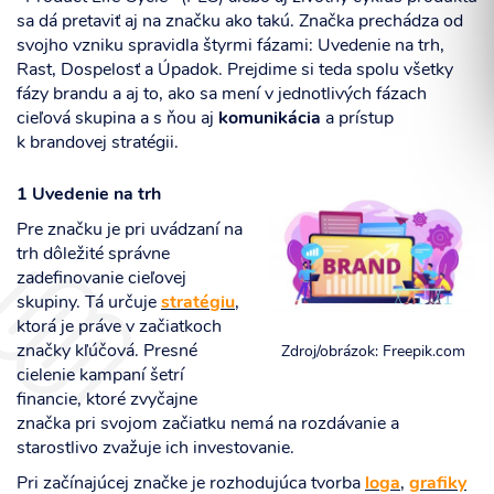
sa dá pretaviť aj na značku ako takú. Značka prechádza od
svojho vzniku spravidla štyrmi fázami: Uvedenie na trh,
Rast, Dospelosť a Úpadok. Prejdime si teda spolu všetky
fázy brandu a aj to, ako sa mení v jednotlivých fázach
Súhlasím so spracovaním osobných informácií.
cieľová skupina a s ňou aj
komunikácia
a prístup
k brandovej stratégii.
ODOSLAŤ
1 Uvedenie na trh
Pre značku je pri uvádzaní na
trh dôležité správne
zadefinovanie cieľovej
skupiny. Tá určuje
stratégiu
,
ktorá je práve v začiatkoch
značky kľúčová. Presné
Zdroj/obrázok: Freepik.com
cielenie kampaní šetrí
financie, ktoré zvyčajne
značka pri svojom začiatku nemá na rozdávanie a
starostlivo zvažuje ich investovanie.
Pri začínajúcej značke je rozhodujúca tvorba
loga
,
grafiky