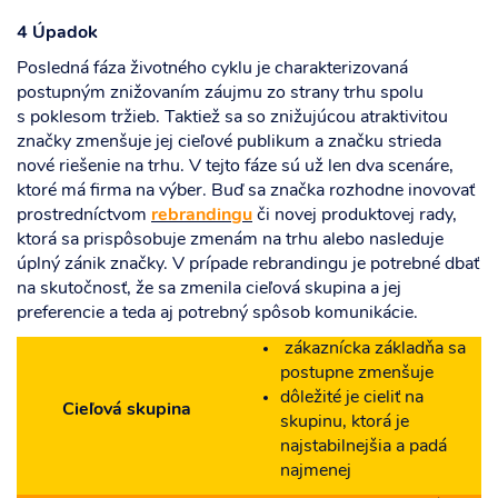
4
Úpadok
Posledná fáza životného cyklu je charakterizovaná
postupným znižovaním záujmu zo strany trhu spolu
s poklesom tržieb. Taktiež sa so znižujúcou atraktivitou
značky zmenšuje jej cieľové publikum a značku strieda
nové riešenie na trhu. V tejto fáze sú už len dva scenáre,
ktoré má firma na výber. Buď sa značka rozhodne inovovať
prostredníctvom
rebrandingu
či novej produktovej rady,
ktorá sa prispôsobuje zmenám na trhu alebo nasleduje
úplný zánik značky. V prípade rebrandingu je potrebné dbať
na skutočnosť, že sa zmenila cieľová skupina a jej
preferencie a teda aj potrebný spôsob komunikácie.
zákaznícka základňa sa
postupne zmenšuje
dôležité je cieliť na
Cieľová skupina
skupinu, ktorá je
najstabilnejšia a padá
najmenej