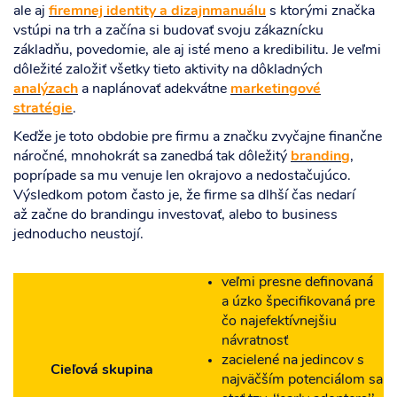
ale aj
firemnej identity a dizajnmanu
álu
s ktorými značka
vstúpi na trh a začína si budovať svoju zákaznícku
základňu, povedomie, ale aj isté meno a kredibilitu. Je veľmi
dôležité založiť všetky tieto aktivity na dôkladných
analýzach
a naplánovať adekvátne
marketingové
stratégie
.
Keďže je toto obdobie pre firmu a značku zvyčajne finančne
náročné, mnohokrát sa zanedbá tak dôležitý
branding
,
poprípade sa mu venuje len okrajovo a nedostačujúco.
Výsledkom potom často je, že firme sa dlhší čas nedarí
až začne do brandingu investovať, alebo to business
jednoducho neustojí.
veľmi presne definovaná
a úzko špecifikovaná pre
čo najefektívnejšiu
návratnosť
zacielené na jedincov s
Cieľová skupina
najväčším potenciálom sa