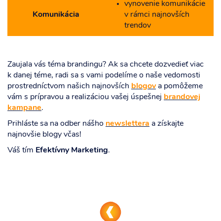
vynovenie komunikácie
Komunikácia
v rámci najnovších
trendov
Zaujala vás téma brandingu? Ak sa chcete dozvedieť viac
k danej téme, radi sa s vami podelíme o naše vedomosti
prostredníctvom našich najnovších
blogov
a pomôžeme
vám s prípravou a realizáciou vašej úspešnej
brandovej
kampane
.
Prihláste sa na odber nášho
newslettera
a získajte
najnovšie blogy včas!
Váš tím
Efektívny Marketing
.