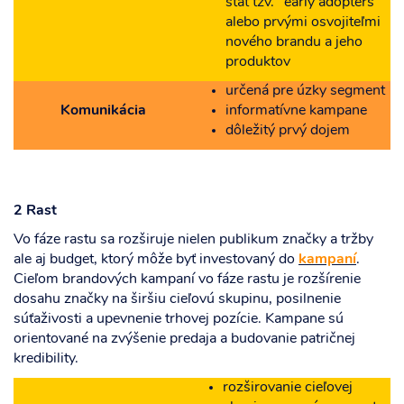
stať tzv. ‘‘early adopters’’
alebo prvými osvojiteľmi
nového brandu a jeho
produktov
určená pre úzky segment
Komunikácia
informatívne kampane
dôležitý prvý dojem
2 Rast
Vo fáze rastu sa rozširuje nielen publikum značky a tržby
ale aj budget, ktorý môže byť investovaný do
kampaní
.
Cieľom brandových kampaní vo fáze rastu je rozšírenie
dosahu značky na širšiu cieľovú skupinu, posilnenie
súťaživosti a upevnenie trhovej pozície. Kampane sú
orientované na zvýšenie predaja a budovanie patričnej
kredibility.
rozširovanie cieľovej