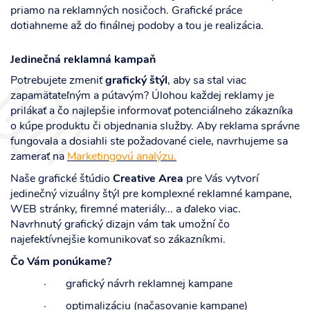
priamo na reklamných nosičoch. Grafické práce
dotiahneme až do finálnej podoby a tou je realizácia.
Jedinečná reklamná kampaň
Potrebujete zmeniť
grafický štýl
, aby sa stal viac
zapamätateľným a pútavým? Úlohou každej reklamy je
prilákať a čo najlepšie informovať potenciálneho zákazníka
o kúpe produktu či objednania služby. Aby reklama správne
fungovala a dosiahli ste požadované ciele, navrhujeme sa
zamerať na
Marketingovú analýzu
.
Naše grafické štúdio
Creative Area
pre Vás vytvorí
jedinečný vizuálny štýl pre komplexné reklamné kampane,
WEB stránky, firemné materiály... a ďaleko viac.
Navrhnutý grafický dizajn vám tak umožní čo
najefektívnejšie komunikovať so zákazníkmi.
Čo Vám ponúkame?
· grafický návrh reklamnej kampane
· optimalizáciu (načasovanie kampane)