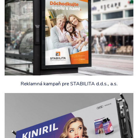
Reklamná kampaň pre STABILITA d.d.s., a.s.