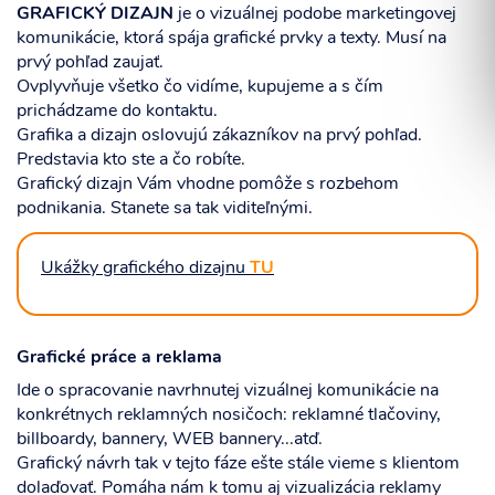
GRAFICKÝ DIZAJN
je o vizuálnej podobe marketingovej
komunikácie, ktorá spája grafické prvky a texty. Musí na
prvý pohľad zaujať.
Ovplyvňuje všetko čo vidíme, kupujeme a s čím
prichádzame do kontaktu.
Súhlasím so spracovaním osobných informácií.
Grafika a dizajn oslovujú zákazníkov na prvý pohľad.
Predstavia kto ste a čo robíte.
Grafický dizajn Vám vhodne pomôže s rozbehom
ODOSLAŤ
podnikania. Stanete sa tak viditeľnými.
Ukážky grafického dizajnu
TU
Grafické práce a reklama
Ide o spracovanie navrhnutej vizuálnej komunikácie na
konkrétnych reklamných nosičoch: reklamné tlačoviny,
billboardy, bannery, WEB bannery...atď.
Grafický návrh tak v tejto fáze ešte stále vieme s klientom
dolaďovať. Pomáha nám k tomu aj vizualizácia reklamy