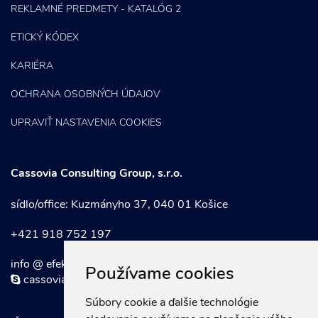
REKLAMNÉ PREDMETY - KATALÓG 2
ETICKÝ KÓDEX
KARIÉRA
OCHRANA OSOBNÝCH ÚDAJOV
UPRAVIŤ NASTAVENIA COOKIES
Cassovia Consulting Group, s.r.o.
sídlo/office: Kuzmányho 37, 040 01 Košice
+421 918 752 197
info @ efektivnymarketing . sk
Používame cookies
cassoviaconsultinggroup
Súbory cookie a ďalšie technológie