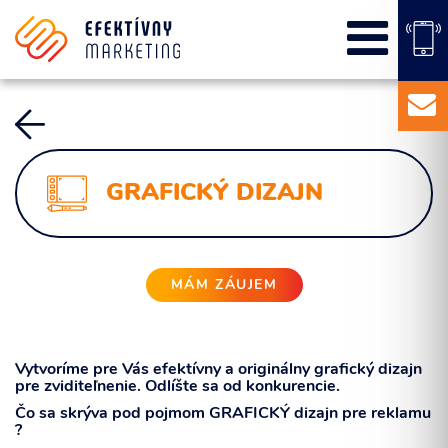
SEO
PPC kampane
Správa sociálnych sietí
E-mail marketing
Content Marketing
GRAFICKÝ DIZAJN
Balíky služieb
Marketingový základ
Externý marketingový manažér pre vašu firmu
MÁM ZÁUJEM
Vytvoríme pre Vás efektívny a originálny grafický dizajn
pre zviditeľnenie. Odlíšte sa od konkurencie.
Čo sa skrýva pod pojmom GRAFICKÝ dizajn pre reklamu
?