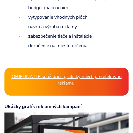
· budget (nacenenie)
· vytypovanie vhodných plôch
· návrh a výroba reklamy
· zabezpečenie tlače a inštalácie
· doručenie na miesto určenia
OBJEDNAJTE si už dnes grafický návrh pre efektívnu
reklamu.
Ukážky grafík reklamných kampaní