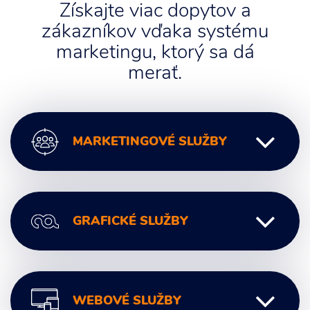
Získajte viac dopytov a
zákazníkov vďaka systému
marketingu, ktorý sa dá
merať.
MARKETINGOVÉ SLUŽBY
Digitálny marketing
GRAFICKÉ SLUŽBY
Marketingové poradenstvo
Marketingová komunikácia
Marketingové analýzy
Grafický Dizajn
Marketingové stratégie
WEBOVÉ SLUŽBY
Logo a Branding