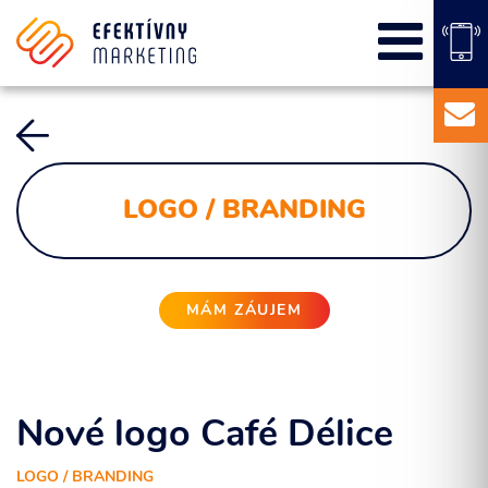
SEO
PPC kampane
Správa sociálnych sietí
E-mail marketing
Content Marketing
LOGO / BRANDING
Balíky služieb
Marketingový základ
Externý marketingový manažér pre vašu firmu
MÁM ZÁUJEM
Nové logo Café Délice
LOGO / BRANDING