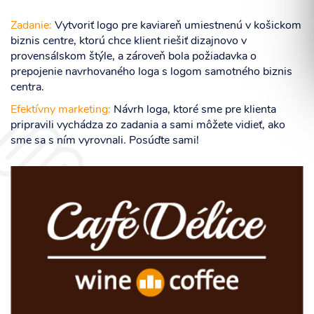
Zadanie:
Vytvoriť logo pre kaviareň umiestnenú v košickom
biznis centre, ktorú chce klient riešiť dizajnovo v
provensálskom štýle, a zároveň bola požiadavka o
prepojenie navrhovaného loga s logom samotného biznis
Súhlasím so spracovaním osobných informácií.
centra.
Efektívny marketing:
Návrh loga, ktoré sme pre klienta
ODOSLAŤ
pripravili vychádza zo zadania a sami môžete vidieť, ako
sme sa s ním vyrovnali. Posúďte sami!