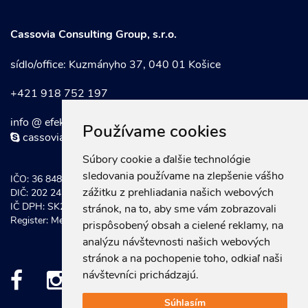
Cassovia Consulting Group, s.r.o.
sídlo/office: Kuzmányho 37, 040 01 Košice
+421 918 752 197
info @ efektivnymarketing . sk
Používame cookies
cassoviaconsultinggroup
Súbory cookie a ďalšie technológie
sledovania používame na zlepšenie vášho
IČO: 36 848 921
zážitku z prehliadania našich webových
DIČ: 202 247 0934
IČ DPH: SK202 247 0934
stránok, na to, aby sme vám zobrazovali
Register: Mestský súd Košice, Odd. Sro vložka č.: 20581/V
prispôsobený obsah a cielené reklamy, na
analýzu návštevnosti našich webových
stránok a na pochopenie toho, odkiaľ naši
návštevníci prichádzajú.
Súhlasím