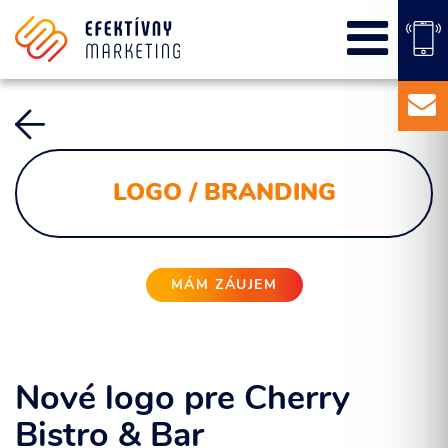
SEO
PPC kampane
Správa sociálnych sietí
E-mail marketing
Content Marketing
LOGO / BRANDING
Balíky služieb
Marketingový základ
Externý marketingový manažér pre vašu firmu
MÁM ZÁUJEM
Nové logo pre Cherry
Bistro & Bar