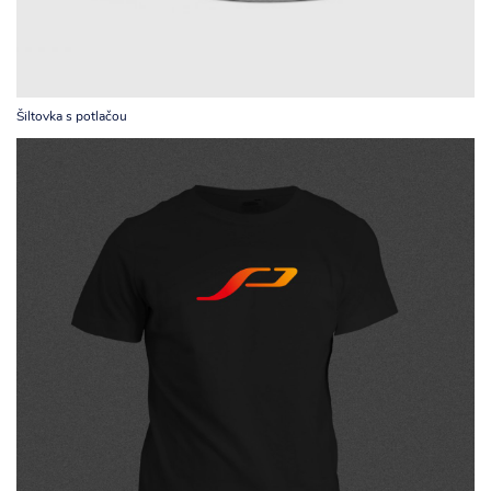
Šiltovka s potlačou