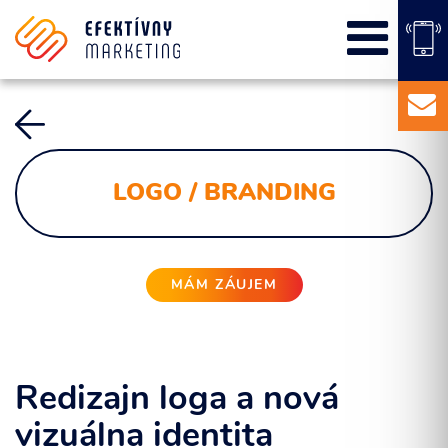
SEO
PPC kampane
Správa sociálnych sietí
E-mail marketing
Content Marketing
LOGO / BRANDING
Balíky služieb
Marketingový základ
Externý marketingový manažér pre vašu firmu
MÁM ZÁUJEM
Redizajn loga a nová
vizuálna identita