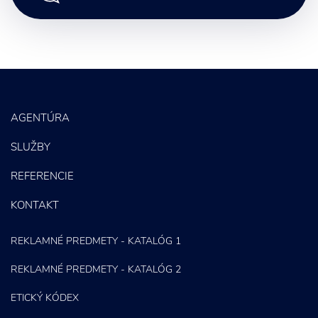
Letáky a Propagačné materiály
SEO
PPC kampane
Správa sociálnych sietí
AGENTÚRA
E-mail marketing
SLUŽBY
Content Marketing
REFERENCIE
KONTAKT
REKLAMNÉ PREDMETY - KATALÓG 1
REKLAMNÉ PREDMETY - KATALÓG 2
ETICKÝ KÓDEX