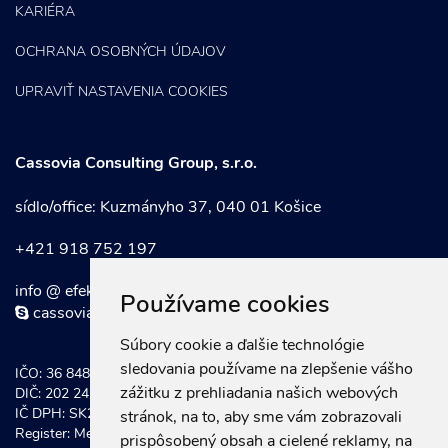
KARIÉRA
OCHRANA OSOBNÝCH ÚDAJOV
UPRAVIŤ NASTAVENIA COOKIES
Cassovia Consulting Group, s.r.o.
sídlo/office: Kuzmányho 37, 040 01 Košice
+421 918 752 197
info @ efektivnymarketing . sk
Používame cookies
cassoviaconsultinggroup
Súbory cookie a ďalšie technológie
sledovania používame na zlepšenie vášho
IČO: 36 848 921
zážitku z prehliadania našich webových
DIČ: 202 247 0934
IČ DPH: SK202 247 0934
stránok, na to, aby sme vám zobrazovali
Register: Mestský súd Košice, Odd. Sro vložka č.: 20581/V
prispôsobený obsah a cielené reklamy, na