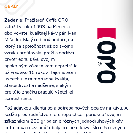
OBALY
Zadanie:
Pražiareň Caffé ORO
založil v roku 1993 nadšenec a
Súhlasím so spracovaním osobných informácií.
obdivovateľ kvalitnej kávy pán Ivan
Mišutka. Malý rodinný podnik, na
ktorý sa spoločnosť už od svojho
ODOSLAŤ
vzniku profilovala, praží a dodáva
prvotriednu kávu svojim
spokojným zákazníkom nepretržite
už viac ako 15 rokov. Tajomstvom
úspechu je mimoriadna kvalita,
starostlivosť a nadšenie, s akým
pre túto značku pracujú všetci jej
zamestnanci.
Požiadavkou klienta bola potreba nových obalov na kávu. A
keďže prostredníctvom e-shopu chceli ponúknuť svojim
zákazníkom 250 gr balenie rôznych jednodruhových káv,
potrebovali navrhnúť obaly pre tieto kávy. Išlo o 5 rôznych