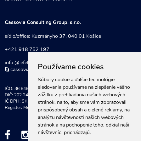
UPRAVIŤ NASTAVENIA COOKIES
Cassovia Consulting Group, s.r.o.
sídlo/office: Kuzmányho 37, 040 01 Košice
+421 918 752 197
info @ efektivnymarketing . sk
Používame cookies
cassoviaconsultinggroup
Súbory cookie a ďalšie technológie
sledovania používame na zlepšenie vášho
IČO: 36 848 921
zážitku z prehliadania našich webových
DIČ: 202 247 0934
IČ DPH: SK202 247 0934
stránok, na to, aby sme vám zobrazovali
Register: Mestský súd Košice, Odd. Sro vložka č.: 20581/V
prispôsobený obsah a cielené reklamy, na
analýzu návštevnosti našich webových
stránok a na pochopenie toho, odkiaľ naši
návštevníci prichádzajú.