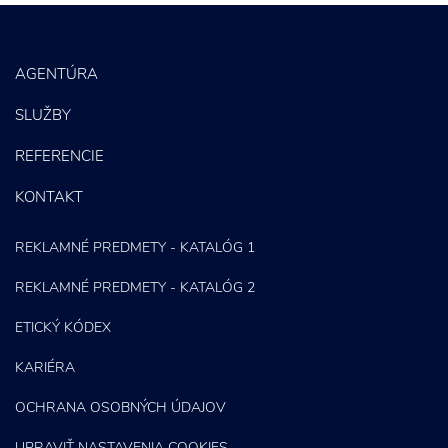
PPC kampane
Správa sociálnych sietí
AGENTÚRA
E-mail marketing
SLUŽBY
Content Marketing
REFERENCIE
KONTAKT
REKLAMNÉ PREDMETY - KATALÓG 1
REKLAMNÉ PREDMETY - KATALÓG 2
ETICKÝ KÓDEX
KARIÉRA
OCHRANA OSOBNÝCH ÚDAJOV