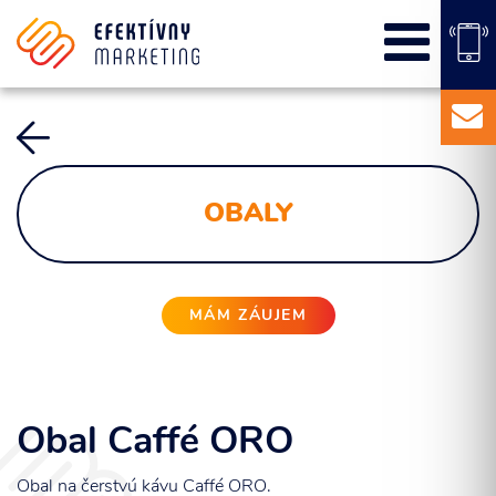
SEO
PPC kampane
Správa sociálnych sietí
E-mail marketing
Content Marketing
OBALY
Balíky služieb
Marketingový základ
Externý marketingový manažér pre vašu firmu
MÁM ZÁUJEM
Obal Caffé ORO
Obal na čerstvú kávu Caffé ORO.