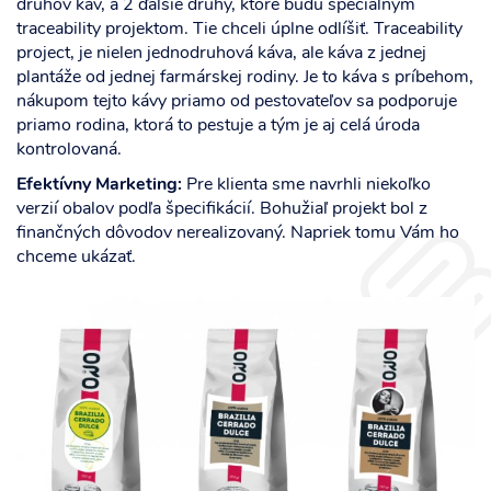
druhov káv, a 2 ďalšie druhy, ktoré budú špeciálnym
traceability projektom. Tie chceli úplne odlíšiť. Traceability
project, je nielen jednodruhová káva, ale káva z jednej
plantáže od jednej farmárskej rodiny. Je to káva s príbehom,
nákupom tejto kávy priamo od pestovateľov sa podporuje
priamo rodina, ktorá to pestuje a tým je aj celá úroda
kontrolovaná.
Efektívny Marketing:
Pre klienta sme navrhli niekoľko
verzií obalov podľa špecifikácií. Bohužiaľ projekt bol z
finančných dôvodov nerealizovaný. Napriek tomu Vám ho
chceme ukázať.