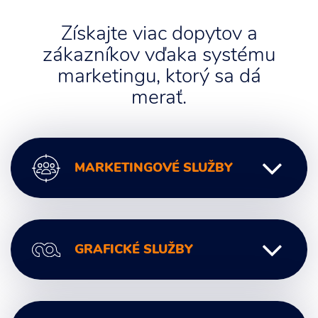
Získajte viac dopytov a
zákazníkov vďaka systému
marketingu, ktorý sa dá
merať.
MARKETINGOVÉ SLUŽBY
Digitálny marketing
GRAFICKÉ SLUŽBY
Marketingové poradenstvo
Marketingová komunikácia
Marketingové analýzy
Grafický Dizajn