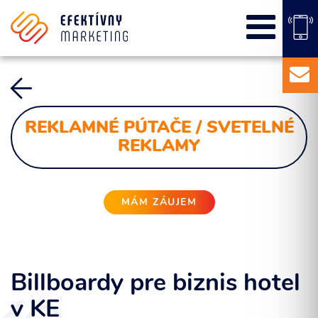
SEO
PPC kampane
Správa sociálnych sietí
E-mail marketing
Content Marketing
REKLAMNÉ PÚTAČE / SVETELNÉ
Balíky služieb
REKLAMY
Marketingový základ
Externý marketingový manažér pre vašu firmu
MÁM ZÁUJEM
Billboardy pre biznis hotel
v KE