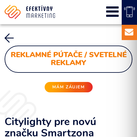
SEO
PPC kampane
Správa sociálnych sietí
E-mail marketing
Content Marketing
REKLAMNÉ PÚTAČE / SVETELNÉ
Balíky služieb
REKLAMY
Marketingový základ
Externý marketingový manažér pre vašu firmu
MÁM ZÁUJEM
Citylighty pre novú
značku Smartzona