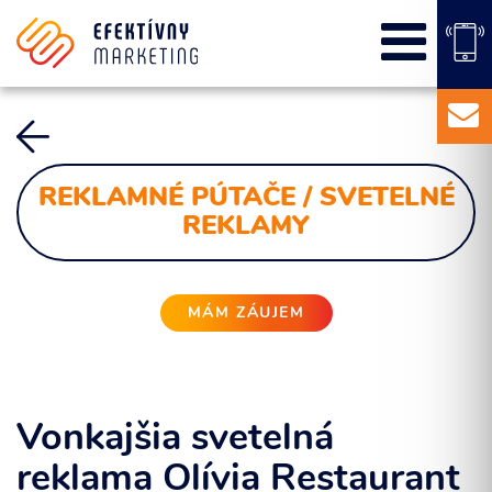
SEO
PPC kampane
Správa sociálnych sietí
E-mail marketing
Content Marketing
REKLAMNÉ PÚTAČE / SVETELNÉ
Balíky služieb
REKLAMY
Marketingový základ
Externý marketingový manažér pre vašu firmu
MÁM ZÁUJEM
Vonkajšia svetelná
reklama Olívia Restaurant