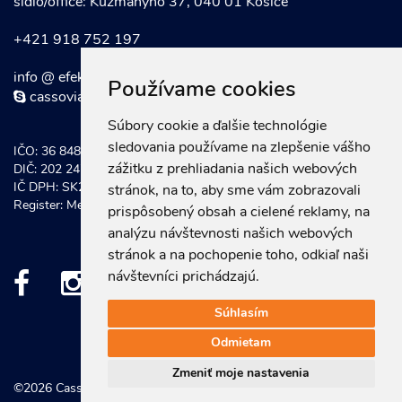
sídlo/office: Kuzmányho 37, 040 01 Košice
+421 918 752 197
info @ efektivnymarketing . sk
Používame cookies
cassoviaconsultinggroup
Súbory cookie a ďalšie technológie
sledovania používame na zlepšenie vášho
IČO: 36 848 921
zážitku z prehliadania našich webových
DIČ: 202 247 0934
IČ DPH: SK202 247 0934
stránok, na to, aby sme vám zobrazovali
Register: Mestský súd Košice, Odd. Sro vložka č.: 20581/V
prispôsobený obsah a cielené reklamy, na
analýzu návštevnosti našich webových
stránok a na pochopenie toho, odkiaľ naši
návštevníci prichádzajú.
Súhlasím
Odmietam
Zmeniť moje nastavenia
©2026 Cassovia Consulting Group, s.r.o.