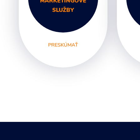
MARKETINGOVÉ
SLUŽBY
PRESKÚMAŤ
Digitálny marketing
Gr
Marketingové
Lo
poradenstvo
Fi
Marketingová
ma
komunikácia
Sv
Marketingové analýzy
Re
Marketingové stratégie
Fo
Marketingový prieskum
Le
ma