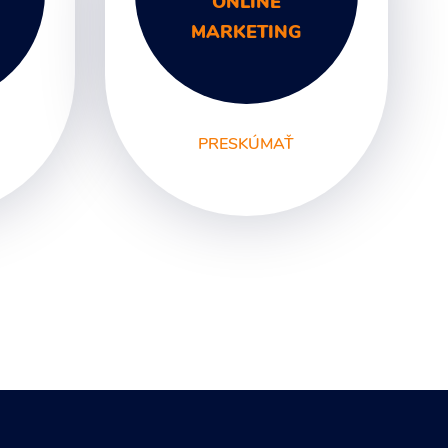
ONLINE
MARKETING
PRESKÚMAŤ
y
SEO
PPC kampane
Správa sociálnych sietí
E-mail marketing
Content Marketing