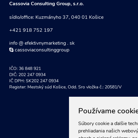
Cassovia Consulting Group, s.r.o.
sídlo/office: Kuzmányho 37, 040 01 Košice
+421 918 752 197
info @ efektivnymarketing . sk
cassoviaconsultinggroup
IČO: 36 848 921
DIČ: 202 247 0934
IČ DPH: SK202 247 0934
Register: Mestský súd Košice, Odd. Sro vložka č.: 20581/V
Používame cooki
Súbory cookie a ďalšie tec
prehliadania našich webový