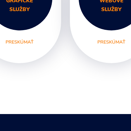
GRAFICKÉ
WEBOVÉ
SLUŽBY
SLUŽBY
PRESKÚMAŤ
PRESKÚMAŤ
afický Dizajn
Unikátne webstránk
go a Branding
remná identita a Dizajn
nuál
etelná reklama a
klamné tabule
to a Video
táky a Propagačné
teriály