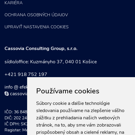
KARIÉRA
OCHRANA OSOBNÝCH ÚDAJOV
UPRAVIŤ NASTAVENIA COOKIES
Cassovia Consulting Group, s.r.o.
sídlo/office: Kuzmányho 37, 040 01 Košice
+421 918 752 197
info @ efektivnymarketing . sk
Používame cookies
cassoviaconsultinggroup
Súbory cookie a ďalšie technológie
sledovania používame na zlepšenie vášho
IČO: 36 848 921
zážitku z prehliadania našich webových
DIČ: 202 247 0934
IČ DPH: SK202 247 0934
stránok, na to, aby sme vám zobrazovali
Register: Mestský súd Košice, Odd. Sro vložka č.: 20581/V
prispôsobený obsah a cielené reklamy, na