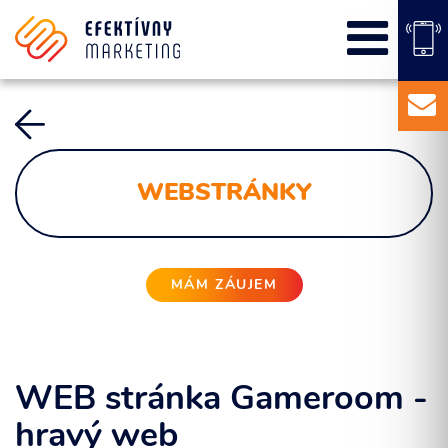
SEO
PPC kampane
Správa sociálnych sietí
E-mail marketing
Content Marketing
WEBSTRÁNKY
Balíky služieb
Marketingový základ
Externý marketingový manažér pre vašu firmu
MÁM ZÁUJEM
WEB stránka Gameroom -
hravý web