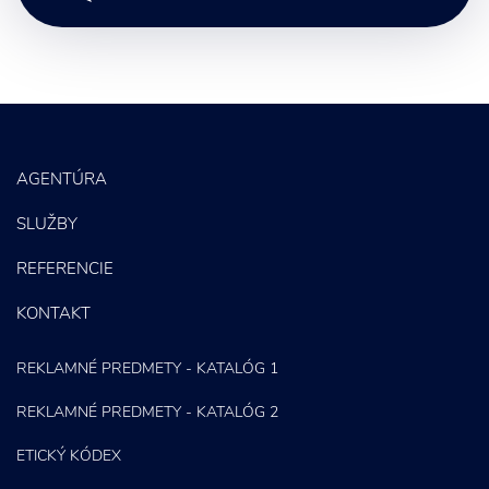
Letáky a Propagačné materiály
SEO
PPC kampane
Správa sociálnych sietí
AGENTÚRA
E-mail marketing
SLUŽBY
Content Marketing
REFERENCIE
KONTAKT
REKLAMNÉ PREDMETY - KATALÓG 1
REKLAMNÉ PREDMETY - KATALÓG 2
ETICKÝ KÓDEX