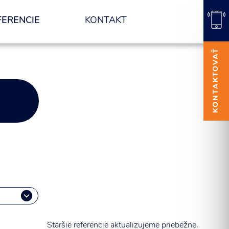
FERENCIE
KONTAKT
KONTAKTOVAŤ
Staršie referencie aktualizujeme priebežne.