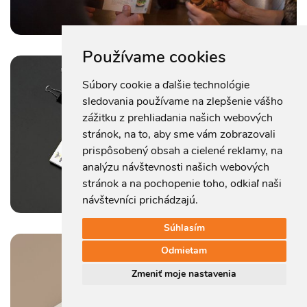
Používame cookies
Hornets Travel
Súbory cookie a ďalšie technológie
LOGO A DIZAJN MANUÁL
sledovania používame na zlepšenie vášho
zážitku z prehliadania našich webových
HORNETS TRAVEL
stránok, na to, aby sme vám zobrazovali
prispôsobený obsah a cielené reklamy, na
analýzu návštevnosti našich webových
stránok a na pochopenie toho, odkiaľ naši
návštevníci prichádzajú.
Súhlasím
Odmietam
Olívia Restaurant
Zmeniť moje nastavenia
JEDÁLNY A NÁPOJOVÝ LÍSTOK
OLÍVIA